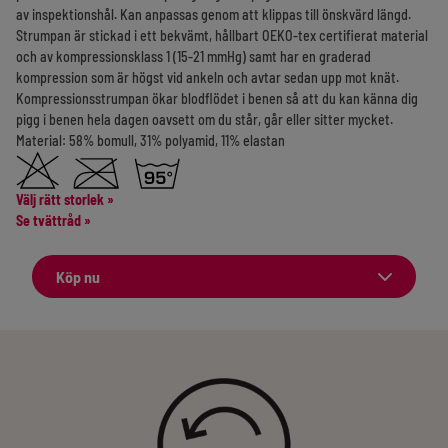
av inspektionshål. Kan anpassas genom att klippas till önskvärd längd.
Strumpan är stickad i ett bekvämt, hållbart OEKO-tex certifierat material
och av kompressionsklass 1 (15-21 mmHg) samt har en graderad
kompression som är högst vid ankeln och avtar sedan upp mot knät.
Kompressionsstrumpan ökar blodflödet i benen så att du kan känna dig
pigg i benen hela dagen oavsett om du står, går eller sitter mycket.
Material: 58% bomull, 31% polyamid, 11% elastan
Välj rätt storlek
»
Se tvättråd »
Köp nu