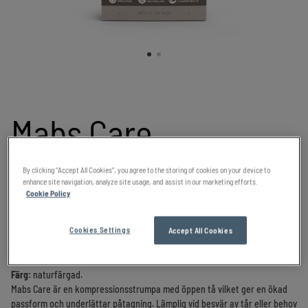
Mabs Care
Knästrumpa
By clicking “Accept All Cookies”, you agree to the storing of cookies on your device to
enhance site navigation, analyze site usage, and assist in our marketing efforts.
Cookie Policy
Motverkar svullnad, trötthet och åderbråck
Cookies Settings
Accept All Cookies
Storlek 1-7
Färg:
naturfärgad.
Mabs Care är en kompressionsstrumpa med öppen tå vilket ger en ökad
passform och underlättar påtagning. Lämplig vid besvär av tår eller behov