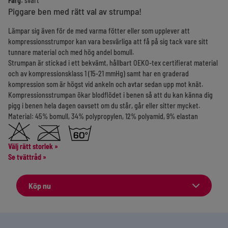
Färg:
svart
Piggare ben med rätt val av strumpa!
Lämpar sig även för de med varma fötter eller som upplever att
kompressionsstrumpor kan vara besvärliga att få på sig tack vare sitt
tunnare material och med hög andel bomull.
Strumpan är stickad i ett bekvämt, hållbart OEKO-tex certifierat material
och av kompressionsklass 1 (15-21 mmHg) samt har en graderad
kompression som är högst vid ankeln och avtar sedan upp mot knät.
Kompressionsstrumpan ökar blodflödet i benen så att du kan känna dig
pigg i benen hela dagen oavsett om du står, går eller sitter mycket.
Material: 45% bomull, 34% polypropylen, 12% polyamid, 9% elastan
Välj rätt storlek
»
Se tvättråd »
Köp nu