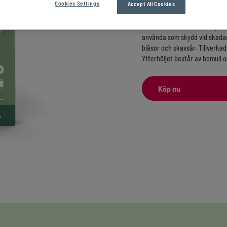
Cookies Settings
Accept All Cookies
1 st/kpl x 6,5 cm
En tåhätta med insida av gelé
använda som skydd vid skadade
blåsor och skavsår. Tillverka
Ytterhöljet består av bomull o
Köp nu