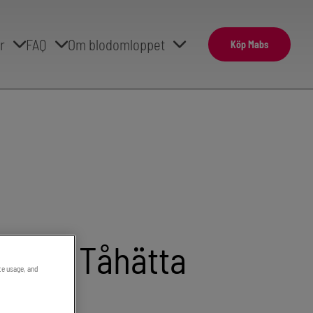
r
FAQ
Om blodomloppet
Köp Mabs
stisk Tåhätta
ite usage, and
t kring nageln