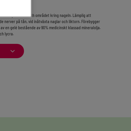
 som skyddar tån och området kring nageln. Lämplig att
 nerver på tån, vid inåtväxta naglar och liktorn. Förebygger
d av en gelé bestående av 90% medicinskt klassad mineralolja.
ch lycra.