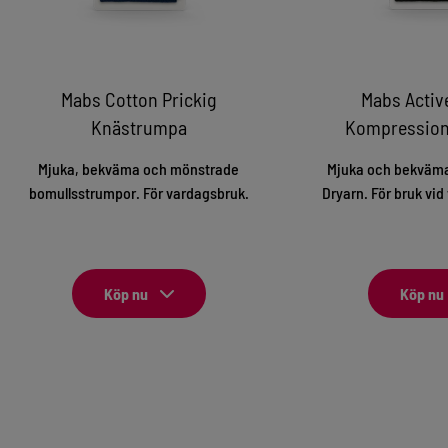
Mabs Cotton Prickig
Mabs Activ
Knästrumpa
Kompressio
Mjuka, bekväma och mönstrade
Mjuka och bekväma
bomullsstrumpor. För vardagsbruk.
Dryarn. För bruk vi
Köp nu
Köp nu