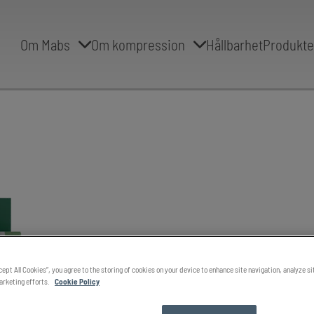
Om Mabs
Om kompression
Hållbarhet
Produkte
Mabs Ela
cept All Cookies”, you agree to the storing of cookies on your device to enhance site navigation, analyze s
marketing efforts.
Cookie Policy
Skyddar tån och område