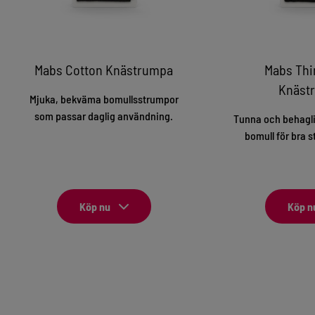
Mabs Cotton Knästrumpa
Mabs Thi
Knäst
Mjuka, bekväma bomullsstrumpor
som passar daglig användning.
Tunna och behagli
bomull för bra s
Köp nu
Köp n