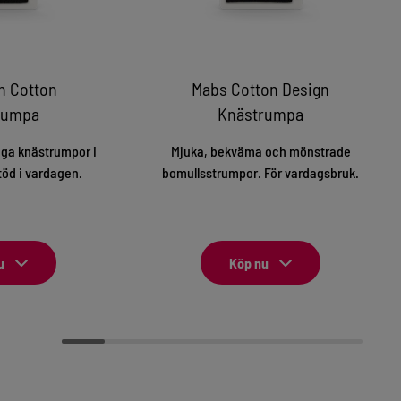
n Cotton
Mabs Cotton Design
rumpa
Knästrumpa
ga knästrumpor i
Mjuka, bekväma och mönstrade
töd i vardagen.
bomullsstrumpor. För vardagsbruk.
u
Köp nu