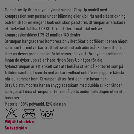
Mabs Stay Up är en snygg nylonstrumpa i Stay Up modell med
kompression som passar under klänning eller kjol. Nu med slät stickning
och finish för en elegant look och skön passform. Strumpan är stickad i
ett bekvämt, hållbart OEKO-texcertifierat material och av
kompressionsklass 1 (15-21 mmHg), 140 denier.
Strumpan har graderad kompression vilket ökar blodflödet i benen något
som i sin tur motverkar trötthet, svullnad och åderbråck. Oavsett om du
lider av dessa problem eller är intresserad av att förebygga problemen
innan de dyker upp så är Mabs Nylon Stay Up något för dig.
Nylonstrumpan är ett enkelt sätt att behålla stilen på kontoret som på
fritiden samtidigt som du motverkar svullnad och får en piggare känsla
när du kommer hem. Strumpan sitter fast och inte hasar ner.
Stay Up strumporna har en snygg spetskant med dubbla silikonränder
som gör att dina strumpor sitter väl på plats under hela dagen utan att
hasa ner.
Material: 88% polyamid, 12% elastan
Välj rätt storlek
»
Se tvättråd »