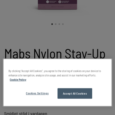
Mabs Nylon Stay-Up
Eleganta stay-up strumpor av nylon i 140 denier. För
By clicking “Accept All Cookies”, you agree to the storing of cookies on your device to
enhance site navigation, analyze site usage, and assist in our marketing efforts.
vardagsbruk.
Cookie Policy
S-XL
Färger:
Cookies Settings
Accept All Cookies
Smidigt stöd i vardagen.